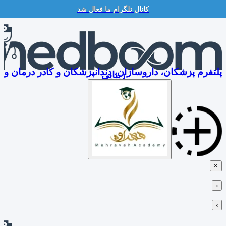
کانال تلگرام ما فعال شد
Skip
to
content
پلتفرم پزشکان، داروسازان، دندانپزشکان و کادر درمان و
زیبایی
×
‹
›