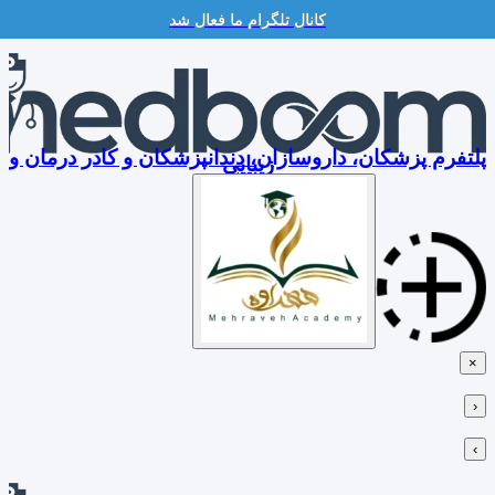
کانال تلگرام ما فعال شد
Skip
to
content
پلتفرم پزشکان، داروسازان، دندانپزشکان و کادر درمان و
زیبایی
×
‹
›