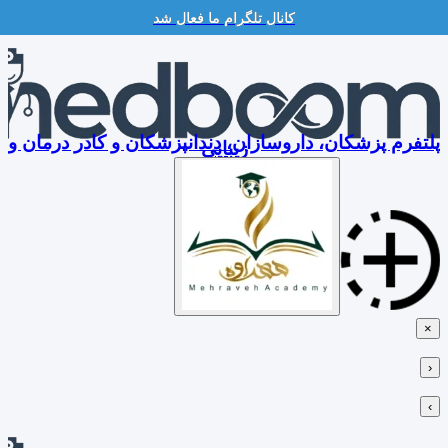
کانال تلگرام ما فعال شد
Skip
to
content
پلتفرم پزشکان، داروسازان، دندانپزشکان و کادر درمان و
زیبایی
×
‹
›