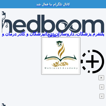
کانال تلگرام ما فعال شد
Skip
to
content
پلتفرم پزشکان، داروسازان، دندانپزشکان و کادر درمان و
زیبایی
×
‹
›