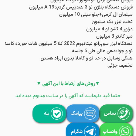
فروش صندلی برقی دو موتوره نو 23 میلیون
فروش دستگاه پلاژن نو 3 هندپیس گردیدA 19 میلیون
مبلمان ال کرمی+جلو مبلی 10 میلیون
تخت لیزر یک میلیون
دراور 4 کشو نو 4 میلیون
میز کانتر 3 میلیون
دستگاه لیزر سوپرانو تیتانیوم 2022 کلا 5 میلیون شات خورده کاملا
نو و جوابدهی عالی طی 6 جلسه
همگی وسایل در حد نو و کاملا بدون ایراد هستن
تخفیف جزئی
▼روش‌های ارتباط با این آگهی ▼
حتما قید بفرمایید که آگهی را در سایت مِدبوم دیده اید
تماس
پیامک
بله
واتساپ
تلگرام