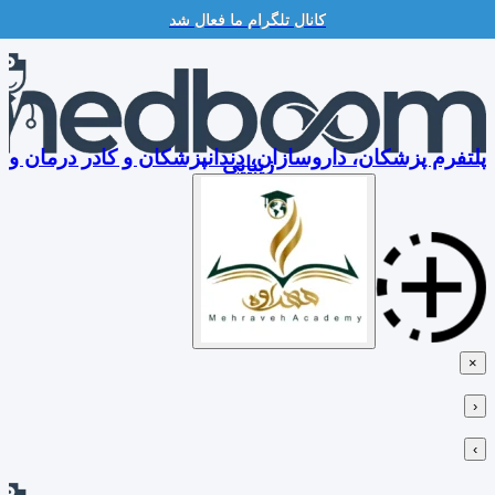
کانال تلگرام ما فعال شد
Skip
to
content
پلتفرم پزشکان، داروسازان، دندانپزشکان و کادر درمان و
زیبایی
×
‹
›