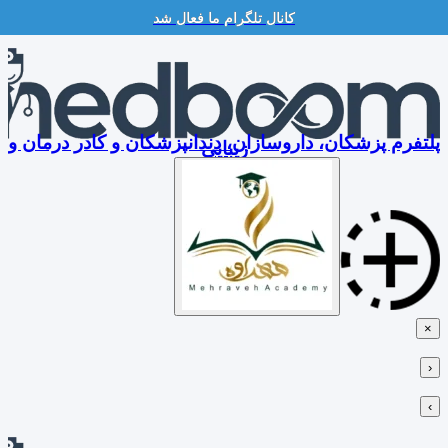
کانال تلگرام ما فعال شد
Skip
to
content
پلتفرم پزشکان، داروسازان، دندانپزشکان و کادر درمان و
زیبایی
×
‹
›