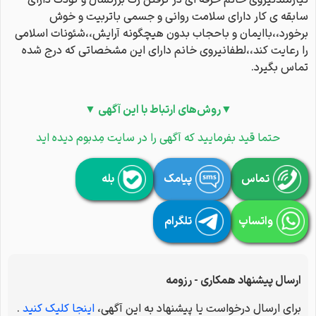
نیازمندنیروی خانم حرفه ای در گرفتن رگ بزرگسال و کودک دارای
سابقه ی کار دارای سلامت روانی و جسمی باتربیت و خوش
برخورد،،باایمان و باحجاب بدون هیچگونه آرایش،،شئونات اسلامی
را رعایت کند،،لطفانیروی خانم دارای این مشخصاتی که درج شده
تماس بگیرد.
▼روش‌های ارتباط با این آگهی ▼
حتما قید بفرمایید که آگهی را در سایت مِدبوم دیده اید
تماس
پیامک
بله
واتساپ
تلگرام
ارسال پیشنهاد همکاری - رزومه
برای ارسال درخواست یا پیشنهاد به این آگهی،
اینجا کلیک کنید
.