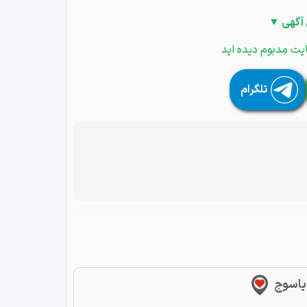
 آگهی ▼
یت مِدبوم دیده اید
تلگرام
 یاسوج