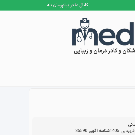
کانال ما در پیام‌رسان بله
کان و کادر درمان و زیبایی
شکی
شناسه آگهی:
35590