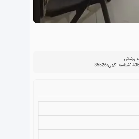
ک پزشکی
شناسه آگهی:
35526