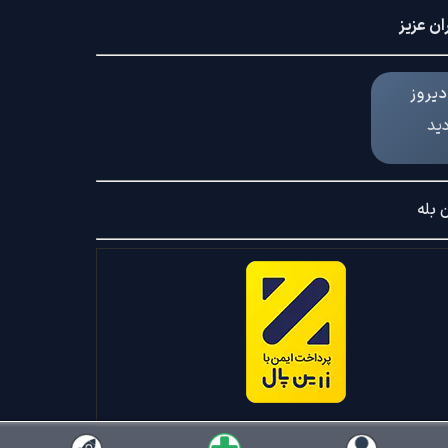
ان عزیز
یروز
دید
 بله