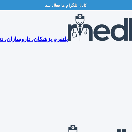
کانال تلگرام ما فعال شد
پلتفرم پزشکان، داروسازان، دن