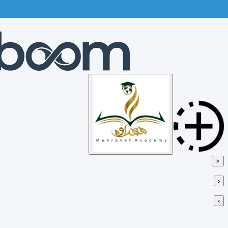
Skip
to
content
×
‹
›