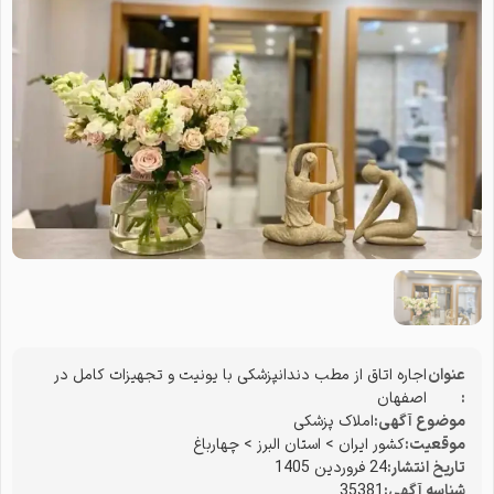
عنوان
اجاره اتاق از مطب دندانپزشکی با یونیت و تجهیزات کامل در
:
اصفهان
موضوع آگهی:
املاک پزشکی
موقعیت:
کشور ایران
>
استان البرز
>
چهارباغ
تاریخ انتشار:
24 فروردین 1405
شناسه آگهی:
35381