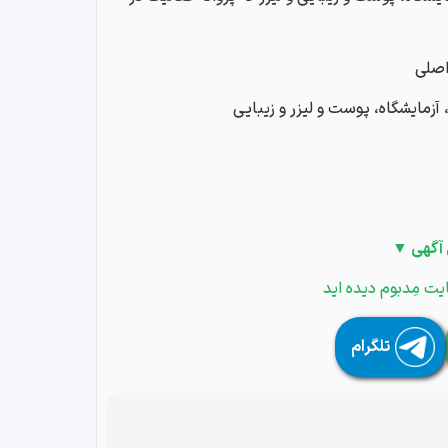
 آگهی ▼
یت مِدبوم دیده اید
تلگرام