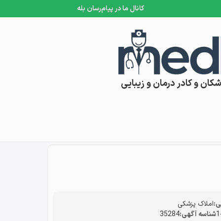
کانال ما در پیام‌رسان بله
کان و کادر درمان و زیبایی
:
املاک پزشکی
شناسه آگهی:
35284