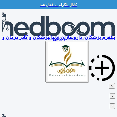
کانال تلگرام ما فعال شد
Skip
to
content
پلتفرم پزشکان، داروسازان، دندانپزشکان و کادر درمان و
زیبایی
×
‹
›