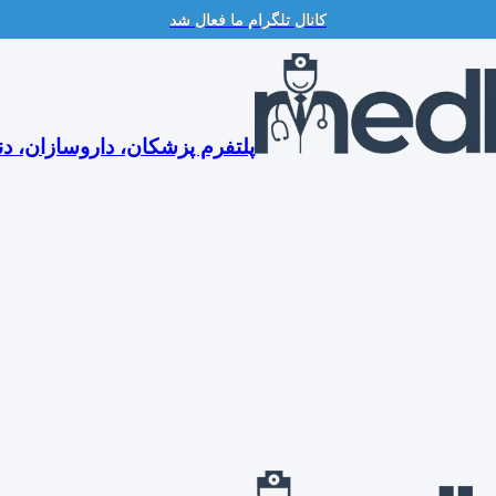
کانال تلگرام ما فعال شد
پلتفرم پزشکان، داروسازان، دن