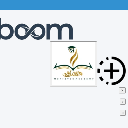
Skip
to
content
×
‹
›