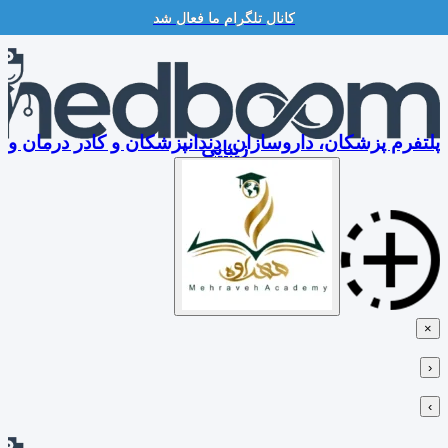
کانال تلگرام ما فعال شد
Skip
to
content
پلتفرم پزشکان، داروسازان، دندانپزشکان و کادر درمان و
زیبایی
×
‹
›