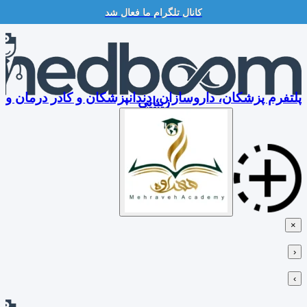
کانال تلگرام ما فعال شد
Skip
to
content
پلتفرم پزشکان، داروسازان، دندانپزشکان و کادر درمان و
زیبایی
×
‹
›