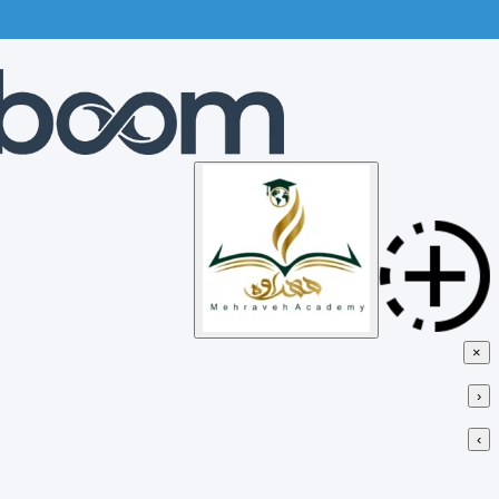
Skip
to
content
×
‹
›