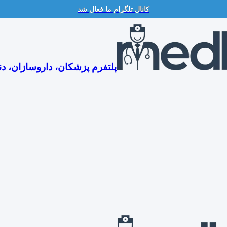
کانال تلگرام ما فعال شد
پلتفرم پزشکان، داروسازان، دن