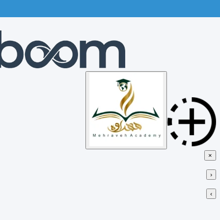
Skip
to
content
×
‹
›