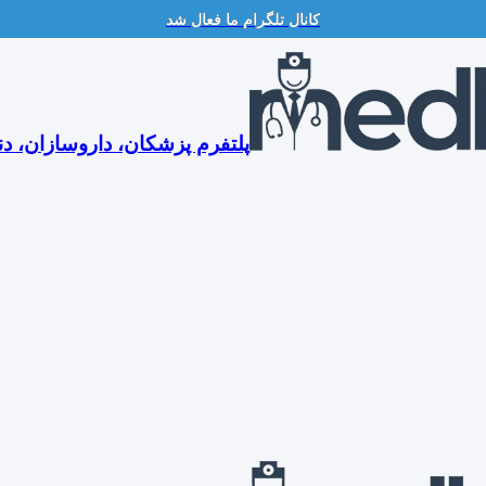
کانال تلگرام ما فعال شد
پلتفرم پزشکان، داروسازان، دن