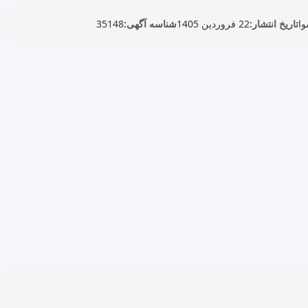
وا
تاریخ انتشار:
22 فروردین 1405
شناسه آگهی:
35148