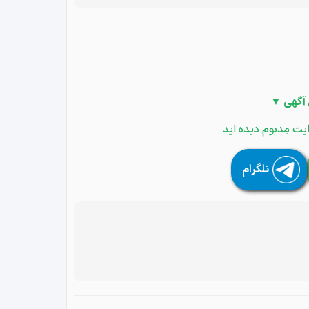
 آگهی ▼
یت مِدبوم دیده اید
تلگرام