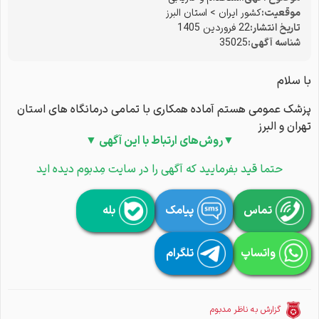
موقعیت:
کشور ایران
>
استان البرز
تاریخ انتشار:
22 فروردین 1405
شناسه آگهی:
35025
با سلام
پزشک عمومی هستم آماده همکاری با تمامی درمانگاه های استان
تهران و البرز
▼روش‌های ارتباط با این آگهی ▼
حتما قید بفرمایید که آگهی را در سایت مِدبوم دیده اید
تماس
پیامک
بله
واتساپ
تلگرام
گزارش به ناظر مدبوم