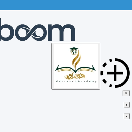
Skip
to
content
×
‹
›