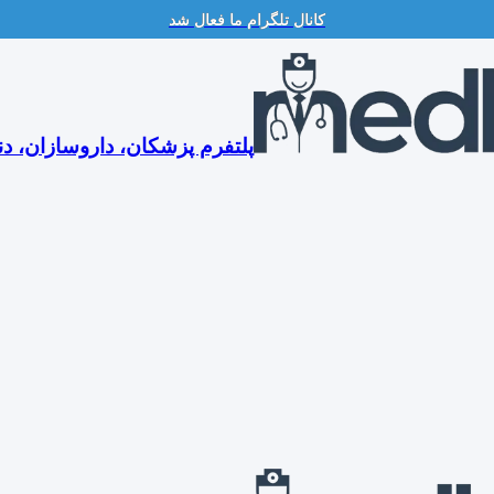
کانال تلگرام ما فعال شد
پلتفرم پزشکان، داروسازان، دن