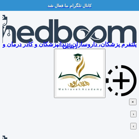
کانال تلگرام ما فعال شد
Skip
to
content
پلتفرم پزشکان، داروسازان، دندانپزشکان و کادر درمان و
زیبایی
×
‹
›