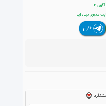
 آگهی ▼
یت مِدبوم دیده اید
تلگرام
 هشتگرد