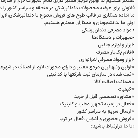
مفتخر هستیم که اولین مرجع معتبر دارای تمام مجوزات لازم از سازما
قانونی برای عرضه محصولات دندانپزشکی در منطقه و سراسر کشور را دا
ما آماده همکاری در قالب طرح های فروش متنوع با دندانپزشکان،لابرات
اولی ها ،دانشجویان و همکاران محترم هستیم.
▪️ مواد مصرفی دندان‌پزشکی
▪️تجهیزات و دستگاه‌ها
▪️ابزار و لوازم جانبی
▪️اقلام یک‌بار مصرف
▪️ابزار و‌مواد مصرفی لابراتواری
⭐اولین وتنهاترین مرجع معتبر و دارای مجوزات لازم از اصناف در شهره
⭐ثبت شده در سازمان ثبت شرکتها با کد ثبتی
⭐ضمانت اصالت کالا
⭐کیفیت
⭐مشاوره تخصصی قبل از خرید
⭐فعال در زمینه تجهیز مطب و کلینیک
⭐ارسال سریع به سراسر کشور
⭐فروش حضوری و آنلاین ،فعال در ترب
«با ما درارتباط باشید»