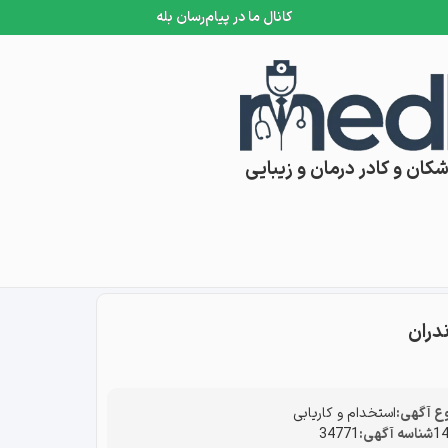
کانال ما در پیام‌رسان بله
کان و کادر درمان و زیبایی
دران
 آگهی:
استخدام و کاریابی
شناسه آگهی:
34771