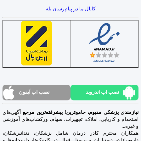
کانال ما در پیام‌رسان بله
نصب اپ اندروید
نصب اپ آیفون
نیازمندی پزشکی مدبوم، جامع‌ترین! پیشرفته‌ترین مرجع
آگهی‌های
استخدام و کاریابی، املاک، تجهیزات، سهام، ورکشاپ‌های آموزشی
و غیره...
همکاران محترم کادر درمان شامل پزشکان، دندانپزشکان،
داروسازان، دستیاران و پرسنل فعال در کلینیک‌ها، داروخانه‌ها و