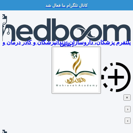
کانال تلگرام ما فعال شد
Skip
to
content
پلتفرم پزشکان، داروسازان، دندانپزشکان و کادر درمان و
زیبایی
×
‹
›