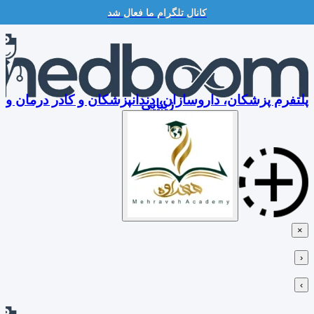
کانال تلگرام ما فعال شد
Skip
to
content
پلتفرم پزشکان، داروسازان، دندانپزشکان و کادر درمان و
زیبایی
×
‹
›