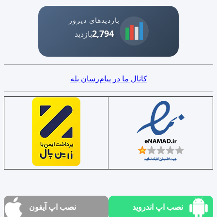
بازدیدهای دیروز
2,794
بازدید
کانال ما در پیام‌رسان بله
نصب اپ اندروید
نصب اپ آیفون