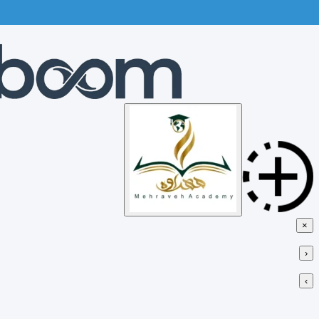
Skip
to
content
×
‹
›