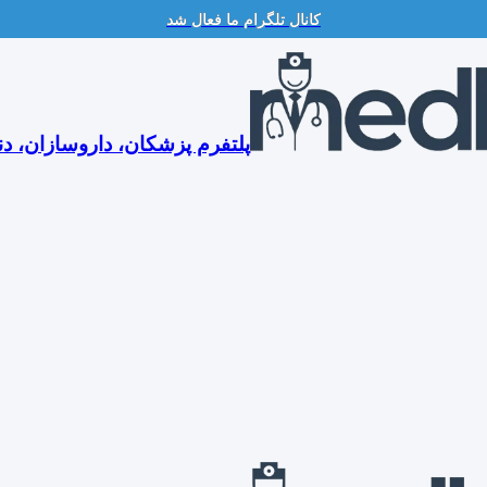
کانال تلگرام ما فعال شد
پلتفرم پزشکان، داروسازان، دن