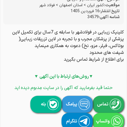
موقعیت:
کشور ایران
>
استان اصفهان
>
فولاد شهر
تاریخ انتشار:
16 فروردین 1405
شناسه آگهی:
34579
کلینیک زیبایی در فولادشهر با سابقه ی 7سال برای تکمیل لاین
پزشکی از پزشکان مجرب و با تجربه در لاین تزریقات زیبایی(
بوتاکس، فیلر، مزو، نخ) دعوت به همکاری مینماید
شیفت های محدود
برای اطلاع از شرایط تماس بگیرید
▼روش‌های ارتباط با این آگهی ▼
حتما قید بفرمایید که آگهی را در سایت مِدبوم دیده اید
تماس
پیامک
بله
واتساپ
تلگرام