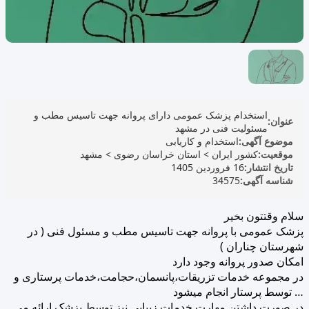
استخدام پزشک عمومی دارای پروانه جهت تاسیس مطب و
عنوان:
مسئولیت فنی در مشهد
موضوع آگهی:
استخدام و کاریابی
موقعیت:
کشور ایران
>
استان خراسان رضوی
>
مشهد
تاریخ انتشار:
16 فروردین 1405
شناسه آگهی:
34575
سلام وقتتون بخیر
پزشک عمومی با پروانه جهت تاسیس مطب و مسئول فنی ( در
شهرستان چناران )
امکان صدور پروانه وجود دارد
در مجموعه خدمات تزریقات،پانسمان،حجامت،خدمات پرستاری و
… توسط پرستار انجام میشود
در صورت داشتن مهارت خدمات زیبایی نیز توسط پزشک ارائه می