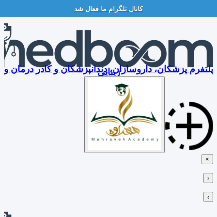
کانال تلگرام ما فعال شد
Skip
to
content
پلتفرم پزشکان، داروسازان، دندانپزشکان و کادر درمان و
زیبایی
×
‹
›