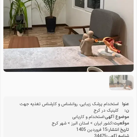
عنوا
استخدام پزشک زیبایی، روانشناس و کارشناس تغذیه جهت
ن:
کلینیک در کرج
موضوع آگهی:
استخدام و کاریابی
موقعیت:
کشور ایران
>
استان البرز
>
شهر کرج
تاریخ انتشار:
15 فروردین 1405
شناسه آگهی:
34475