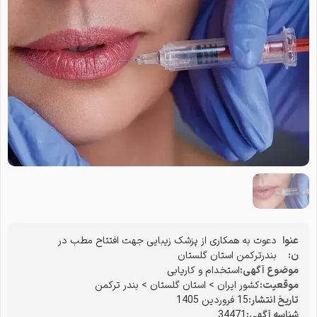
عنوا
دعوت به همکاری از پزشک زیبایی جهت افتتاح مطب در
ن:
بندرترکمن استان گلستان
موضوع آگهی:
استخدام و کاریابی
موقعیت:
کشور ایران
>
استان گلستان
>
بندر ترکمن
تاریخ انتشار:
15 فروردین 1405
شناسه آگهی:
34471