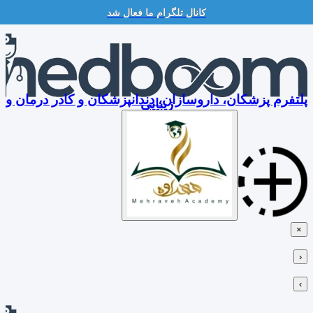
کانال تلگرام ما فعال شد
Skip
to
content
پلتفرم پزشکان، داروسازان، دندانپزشکان و کادر درمان و
زیبایی
×
‹
›