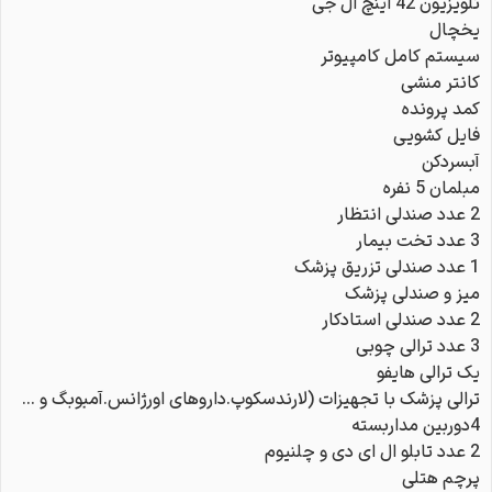
تلویزیون 42 اینچ ال جی
یخچال
سیستم کامل کامپیوتر
کانتر منشی
کمد پرونده
فایل کشویی
آبسردکن
مبلمان 5 نفره
2 عدد صندلی انتظار
3 عدد تخت بیمار
1 عدد صندلی تزریق پزشک
میز و صندلی پزشک
2 عدد صندلی استادکار
3 عدد ترالی چوبی
یک ترالی هایفو
ترالی پزشک با تجهیزات (لارندسکوپ.داروهای اورژانس.آمبوبگ و …
4دوربین مداربسته
2 عدد تابلو ال ای دی و چلنیوم
پرچم هتلی