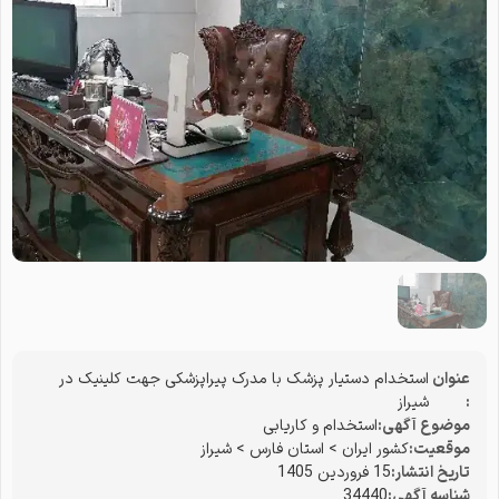
عنوان
استخدام دستیار پزشک با مدرک پیراپزشکی جهت کلینیک در
:
شیراز
موضوع آگهی:
استخدام و کاریابی
موقعیت:
کشور ایران
>
استان فارس
>
شیراز
تاریخ انتشار:
15 فروردین 1405
شناسه آگهی:
34440