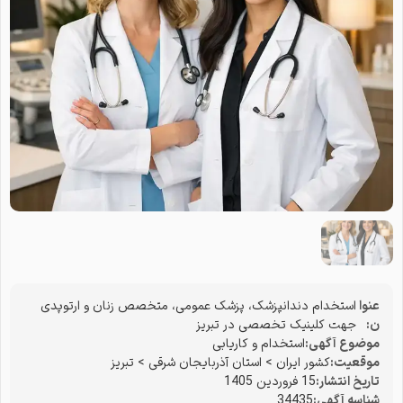
عنوا
استخدام دندانپزشک، پزشک عمومی، متخصص زنان و ارتوپدی
ن:
جهت کلینیک تخصصی در تبریز
موضوع آگهی:
استخدام و کاریابی
موقعیت:
کشور ایران
>
استان آذربایجان شرقی
>
تبریز
تاریخ انتشار:
15 فروردین 1405
شناسه آگهی:
34435