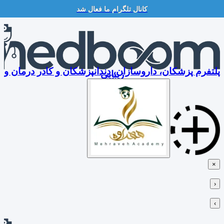
کانال تلگرام ما فعال شد
Skip
to
content
پلتفرم پزشکان، داروسازان، دندانپزشکان و کادر درمان و
زیبایی
×
‹
›