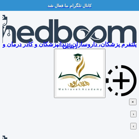
کانال تلگرام ما فعال شد
Skip
to
content
پلتفرم پزشکان، داروسازان، دندانپزشکان و کادر درمان و
زیبایی
×
‹
›