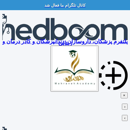
کانال تلگرام ما فعال شد
Skip
to
content
پلتفرم پزشکان، داروسازان، دندانپزشکان و کادر درمان و
زیبایی
×
‹
›