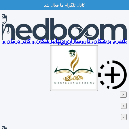
کانال تلگرام ما فعال شد
Skip
to
content
پلتفرم پزشکان، داروسازان، دندانپزشکان و کادر درمان و
زیبایی
×
‹
›