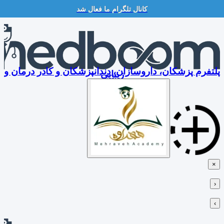
کانال تلگرام ما فعال شد
Skip
to
content
پلتفرم پزشکان، داروسازان، دندانپزشکان و کادر درمان و
زیبایی
×
‹
›