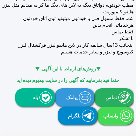
مطب خودتونه دواتاق دیگه به لاین های دیگ ما کرایه میدیم مثل لیزر
هایفو کامپوزیت
شما فقط مسول فنی یا خودتون میتونید توی اتاق خودتون
هرخدماتی انجام بدین
فقط تماس
با تشکر
اینجانب 13سال سابقه کار در لاین هایفو لیزر فرکشنال لیزر
کیوسویچ و لیزر و سایر خدمات هستم
▼روش‌های ارتباط با این آگهی ▼
حتما قید بفرمایید که آگهی را در سایت مِدبوم دیده اید
تماس
پیامک
بله
واتساپ
تلگرام