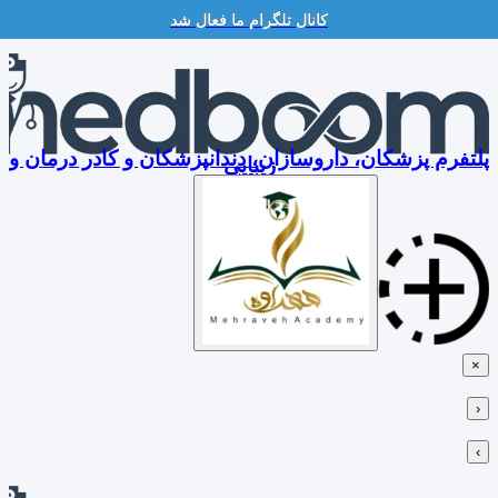
کانال تلگرام ما فعال شد
Skip
to
content
پلتفرم پزشکان، داروسازان، دندانپزشکان و کادر درمان و
زیبایی
×
‹
›