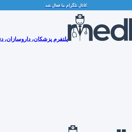
کانال تلگرام ما فعال شد
پلتفرم پزشکان، داروسازان، دن