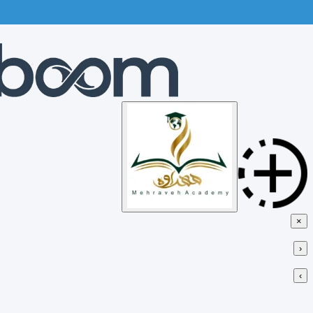
Skip
to
content
×
‹
›