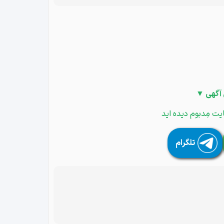
 آگهی ▼
یت مِدبوم دیده اید
تلگرام