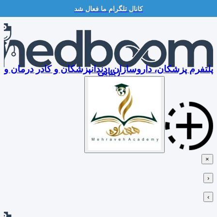
کانال تلگرام ما فعال شد
Skip
to
content
پلتفرم پزشکان، داروسازان، دندانپزشکان و کادر درمان و
زیبایی
×
‹
›