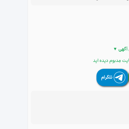
 آگهی ▼
یت مِدبوم دیده اید
تلگرام