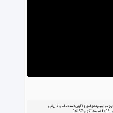
 در ارومیه
موضوع آگهی:
استخدام و کاریابی
شناسه آگهی:
34157