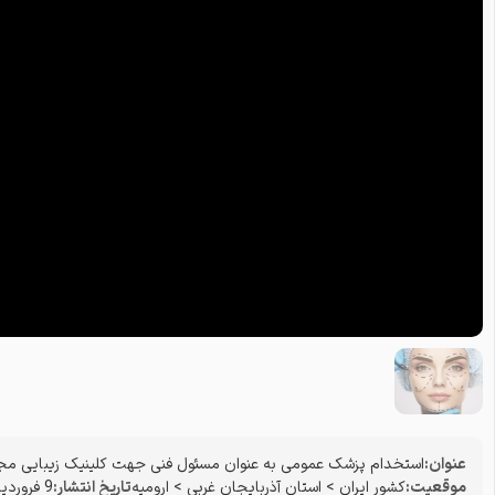
عنوان:
استخدام پزشک عمومی به عنوان مسئول فنی جهت کلینیک زیبایی مجهز
موقعیت:
کشور ایران
>
استان آذربایجان غربی
>
ارومیه
تاریخ انتشار:
9 فروردین 1405