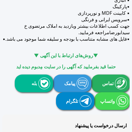
▪️پارکینگ
▪️ کابینت MDF و نورپردازی
▪️سرویس ایرانی و فرنگی
جهت کسب اطلاعات بیشتر وبازدید به املاک مرتضوی خ
سیدابورضامراجعه فرمایید.
▪️فایل های مشابه متناسب با بودجه و سلیقه شما موجود می باشد.▪️
▼روش‌های ارتباط با این آگهی ▼
حتما قید بفرمایید که آگهی را در سایت مِدبوم دیده اید
تماس
پیامک
بله
واتساپ
تلگرام
ارسال درخواست یا پیشنهاد