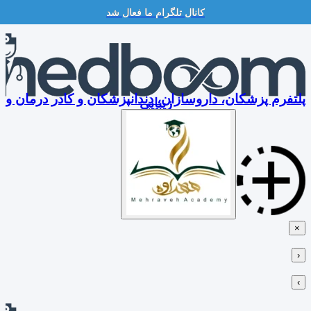
کانال تلگرام ما فعال شد
Skip
to
content
پلتفرم پزشکان، داروسازان، دندانپزشکان و کادر درمان و
زیبایی
×
‹
›