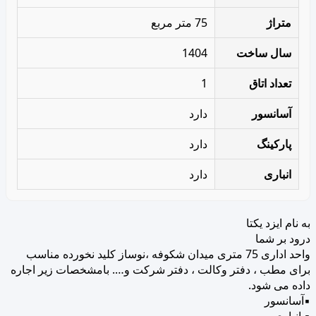
متراژ
75 متر مربع
سال ساخت
1404
تعداد اتاق
1
آسانسور
دارد
پارکینگ
دارد
انباری
دارد
به نام ایزد یکتا
درود بر شما
واحد اداری 75 متری میدان شکوفه ،نوساز کلید نخورده مناسب
برای مطب ، دفتر وکالت ، دفتر شرکت و…. بامشخصات زیر اجاره
داده می شود.
▪️آسانسور
▪️ انباری